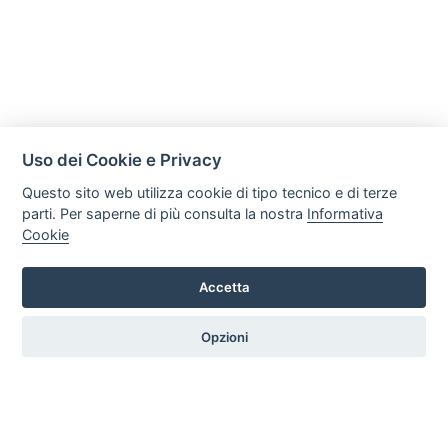
Uso dei Cookie e Privacy
Questo sito web utilizza cookie di tipo tecnico e di terze
parti. Per saperne di più consulta la nostra
Informativa
Cookie
Immobiliare La Fenice di Camperi Erica
Via Argine Sinistro Goffredo Alterisio 172, 18100, Imperia
Accetta
Tel. +39 3474643678 Email: erica.lafenice@gmail.com P.iva:
10240950013
Opzioni
HOME
PROFILO
SERVIZI
PRODOTTI
ARTICOLI
CONTATTI