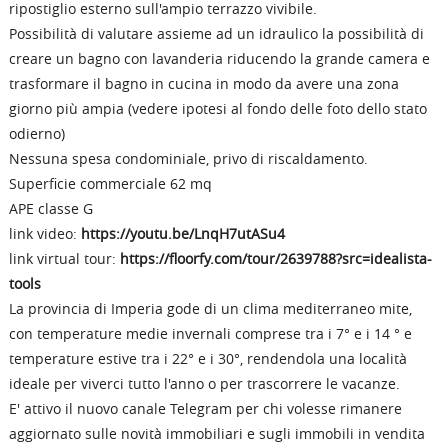
ripostiglio esterno sull'ampio terrazzo vivibile.
Possibilità di valutare assieme ad un idraulico la possibilità di
creare un bagno con lavanderia riducendo la grande camera e
trasformare il bagno in cucina in modo da avere una zona
giorno più ampia (vedere ipotesi al fondo delle foto dello stato
odierno)
Nessuna spesa condominiale, privo di riscaldamento.
Superficie commerciale 62 mq
APE classe G
link video:
https://youtu.be/LnqH7utASu4
link virtual tour:
https://floorfy.com/tour/2639788?src=idealista-
tools
La provincia di Imperia gode di un clima mediterraneo mite,
con temperature medie invernali comprese tra i 7° e i 14 ° e
temperature estive tra i 22° e i 30°, rendendola una località
ideale per viverci tutto l'anno o per trascorrere le vacanze.
E' attivo il nuovo canale Telegram per chi volesse rimanere
aggiornato sulle novità immobiliari e sugli immobili in vendita