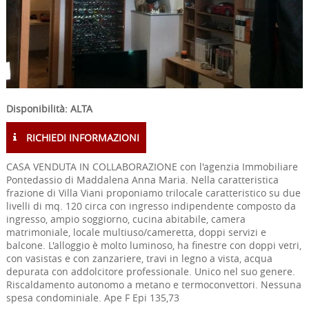
Disponibilità: ALTA
RICHIEDI INFORMAZIONI
CASA VENDUTA IN COLLABORAZIONE con l'agenzia Immobiliare
Pontedassio di Maddalena Anna Maria. Nella caratteristica
frazione di Villa Viani proponiamo trilocale caratteristico su due
livelli di mq. 120 circa con ingresso indipendente composto da
ingresso, ampio soggiorno, cucina abitabile, camera
matrimoniale, locale multiuso/cameretta, doppi servizi e
balcone. L'alloggio è molto luminoso, ha finestre con doppi vetri,
con vasistas e con zanzariere, travi in legno a vista, acqua
depurata con addolcitore professionale. Unico nel suo genere.
Riscaldamento autonomo a metano e termoconvettori. Nessuna
spesa condominiale. Ape F Epi 135,73