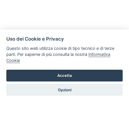
Uso dei Cookie e Privacy
Questo sito web utilizza cookie di tipo tecnico e di terze
parti. Per saperne di più consulta la nostra
Informativa
Cookie
Immobiliare La Fenice di Camperi Erica
Via Argine Sinistro Goffredo Alterisio 172, 18100, Imperia
Accetta
Tel. +39 3474643678 Email: erica.lafenice@gmail.com P.iva:
10240950013
Opzioni
HOME
PROFILO
SERVIZI
PRODOTTI
ARTICOLI
CONTATTI
PREFERENZE COOKIE